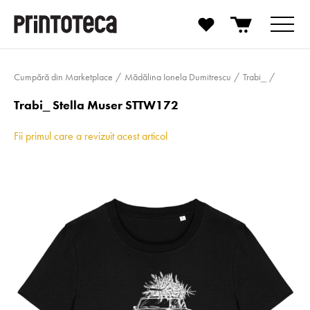
Cumpără din Marketplace
Mădălina Ionela Dumitrescu
Trabi_
Trabi_ Stella Muser STTW172
Fii primul care a revizuit acest articol