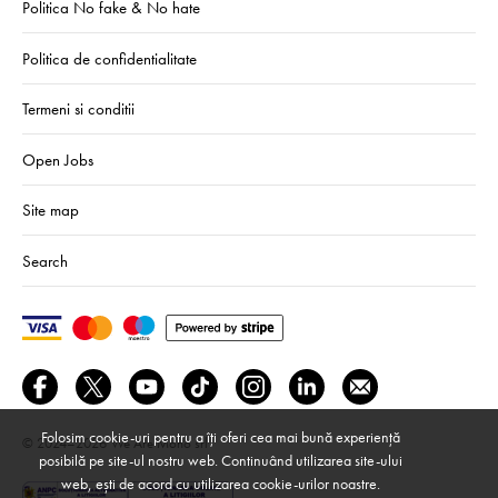
Politica No fake & No hate
Politica de confidentialitate
Termeni si conditii
Open Jobs
Site map
Search
Folosim cookie-uri pentru a îți oferi cea mai bună experiență
© 2024–2026
We Are Mono srl
posibilă pe site-ul nostru web. Continuând utilizarea site-ului
web, ești de acord cu utilizarea cookie-urilor noastre.