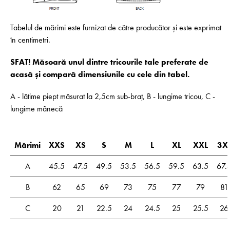
Tabelul de mărimi este furnizat de către producător și este exprimat
în centimetri.
SFAT! Măsoară unul dintre tricourile tale preferate de
acasă și compară dimensiunile cu cele din tabel.
A - lătime piept măsurat la 2,5cm sub-braț, B - lungime tricou, C -
lungime mânecă
Mărimi
XXS
XS
S
M
L
XL
XXL
3X
A
45.5
47.5
49.5
53.5
56.5
59.5
63.5
67.
B
62
65
69
73
75
77
79
81
C
20
21
22.5
24
24.5
25
25.5
26