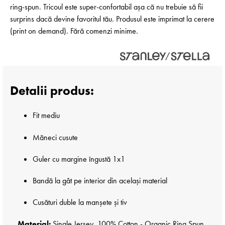
ring-spun. Tricoul este super-confortabil așa că nu trebuie să fii
surprins dacă devine favoritul tău. Produsul este imprimat la cerere
(print on demand). Fără comenzi minime.
Detalii produs:
Fit mediu
Măneci cusute
Guler cu margine îngustă 1x1
Bandă la gât pe interior din același material
Cusături duble la manșete și tiv
Material:
Single Jersey, 100% Cotton - Organic Ring Spun