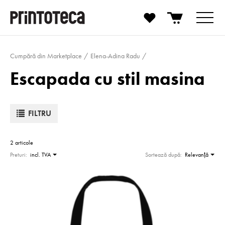
Cumpără din Marketplace
Elena-Adina Radu
Escapada cu stil masina
FILTRU
2 articole
Preturi:
incl. TVA
Sortează după:
Relevanţă