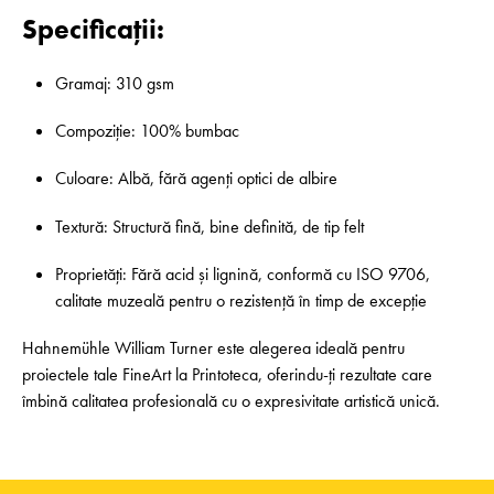
Specificații:
Gramaj: 310 gsm
Compoziție: 100% bumbac
Culoare: Albă, fără agenți optici de albire
Textură: Structură fină, bine definită, de tip felt
Proprietăți: Fără acid și lignină, conformă cu ISO 9706,
calitate muzeală pentru o rezistență în timp de excepție
Hahnemühle William Turner este alegerea ideală pentru
proiectele tale FineArt la Printoteca, oferindu-ți rezultate care
îmbină calitatea profesională cu o expresivitate artistică unică.