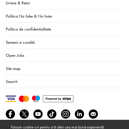
Livrare & Retur
Politica No fake & No hate
Politica de confidentialitate
Termeni si conditii
Open Jobs
Site map
Search
Folosim cookie-uri pentru a îți oferi cea mai bună experiență
© 2024–2026
We Are Mono srl