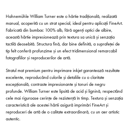
Hahnemühle William Turner este o hârtie tradițională, realizată
manual, acoperită cu un strat special, ideal pentru aplicații FineArt.
Fabricată din bumbac 100% alb, fără agenți optici de albire,
această hârtie impresionează prin textura sa unică și senzația
tactilă deosebită. Structura fină, dar bine definită, a suprafeței de
tip felt conferă profunzime și un efect tridimensional remarcabil
fotografiilor și reproducerilor de artă.
Stratul mat premium pentru imprimare inkjet garantează rezultate
excelente, reproducând culorile și detaliile cu o claritate
excepțională, contraste impresionante și tonuri de negru
profunde. William Turner este lipsită de acid și lignină, respectând
cele mai riguroase cerințe de rezistență în timp. Textura și senzația
caracteristică ale acestei hârtii asigură imprimări FineArt și
reproduceri de artă de o calitate extraordinară, cu un aer artistic
autentic.