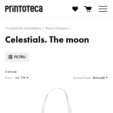
Cumpără din Marketplace
Eliana Mihaescu
Celestials. The moon
FILTRU
3 articole
Preturi:
incl. TVA
Sortează după:
Relevanţă