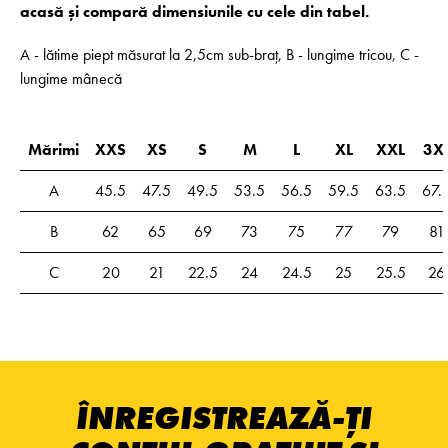
acasă și compară dimensiunile cu cele din tabel.
A - lătime piept măsurat la 2,5cm sub-braț, B - lungime tricou, C -
lungime mânecă
Mărimi
XXS
XS
S
M
L
XL
XXL
3X
A
45.5
47.5
49.5
53.5
56.5
59.5
63.5
67.
B
62
65
69
73
75
77
79
81
C
20
21
22.5
24
24.5
25
25.5
26
ÎNREGISTREAZĂ-ȚI