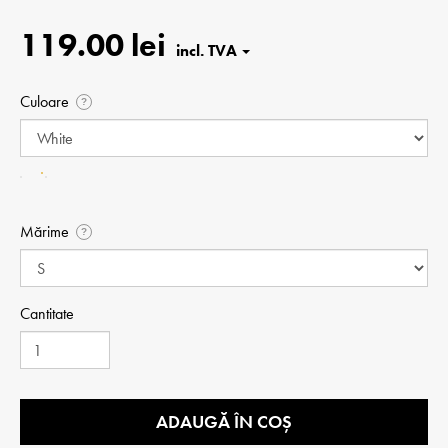
119.00 lei
Culoare
?
Mărime
?
Cantitate
ADAUGĂ ÎN COȘ