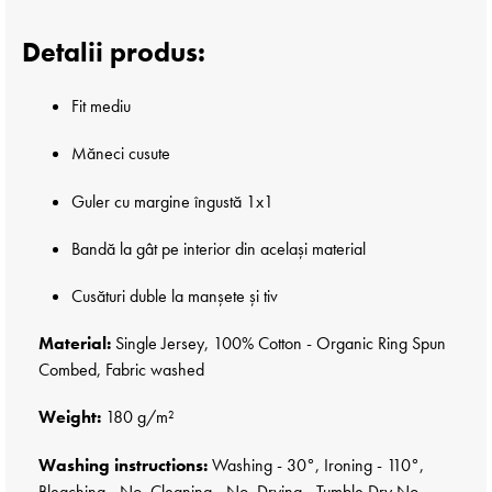
Detalii produs:
Fit mediu
Măneci cusute
Guler cu margine îngustă 1x1
Bandă la gât pe interior din același material
Cusături duble la manșete și tiv
Material:
Single Jersey, 100% Cotton - Organic Ring Spun
Combed, Fabric washed
Weight:
180 g/m²
Washing instructions:
Washing - 30°, Ironing - 110°,
Bleaching - No, Cleaning - No, Drying - Tumble Dry No