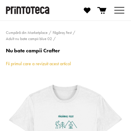
Cumpără din Marketplace
Făgăraș Fest
Adult nu bate campii blue 02
Nu bate campii Crafter
Fii primul care a revizuit acest articol