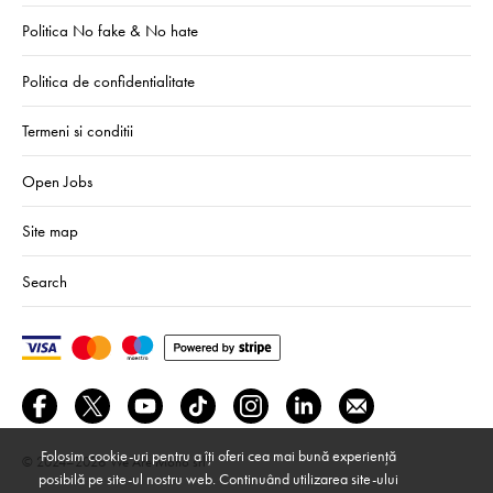
Politica No fake & No hate
Politica de confidentialitate
Termeni si conditii
Open Jobs
Site map
Search
Folosim cookie-uri pentru a îți oferi cea mai bună experiență
© 2024–2026
We Are Mono srl
posibilă pe site-ul nostru web. Continuând utilizarea site-ului