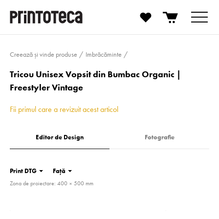
Creează și vinde produse
Imbrăcăminte
Tricou Unisex Vopsit din Bumbac Organic |
Freestyler Vintage
Fii primul care a revizuit acest articol
Editor de Design
Fotografie
Print DTG
Față
Zona de proiectare: 400 × 500 mm