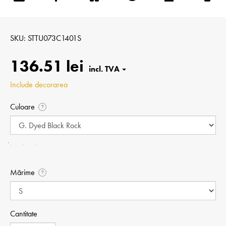
SKU
STTU073C1401S
136.51 lei
Include decorarea
Culoare
?
Mărime
?
Cantitate