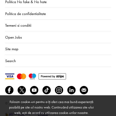
Politica No fake & No hate
Politica de confidentialitate
Termeni si conditii
Open Jobs
Site map
Search
Folosim cookie-uri pentru a îți oferi cea mai bună experiență
© 2024–2026
We Are Mono srl
posibilă pe site-ul nostru web. Continuând utilizarea site-ului
web, ești de acord cu utilizarea cookie-urilor noastre.