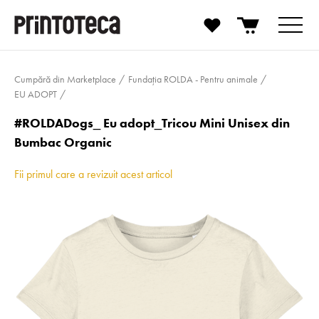
Cumpără din Marketplace
Fundația ROLDA - Pentru animale
EU ADOPT
#ROLDADogs_ Eu adopt_Tricou Mini Unisex din
Bumbac Organic
Fii primul care a revizuit acest articol