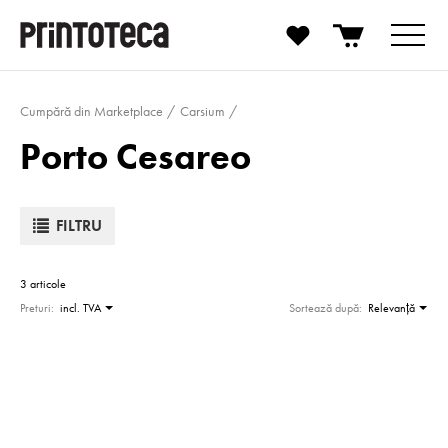
Cumpără din Marketplace
Carsium
Porto Cesareo
FILTRU
3 articole
Preturi:
incl. TVA
Sortează după:
Relevanţă