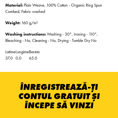
Material:
Plain Weave, 100% Cotton - Organic Ring Spun
Combed, Fabric washed
Weight:
160 g/m²
Washing instructions:
Washing - 30°, Ironing - 110°,
Bleaching - No, Cleaning - No, Drying - Tumble Dry No
Latime
Lungime
Bareta
37.0
0.0
65.0
ÎNREGISTREAZĂ-ȚI
CONTUL GRATUIT ȘI
ÎNCEPE SĂ VINZI