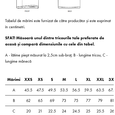
Tabelul de mărimi este furnizat de către producător și este exprimat
în centimetri.
SFAT! Măsoară unul dintre tricourile tale preferate de
acasă și compară dimensiunile cu cele din tabel.
A - lătime piept măsurat la 2,5cm sub-braț, B - lungime tricou, C -
lungime mânecă
Mărimi
XXS
XS
S
M
L
XL
XXL
3X
A
45.5
47.5
49.5
53.5
56.5
59.5
63.5
67.
B
62
65
69
73
75
77
79
81
C
20
21
22.5
24
24.5
25
25.5
26