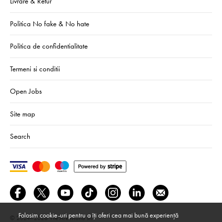
Livrare & Retur
Politica No fake & No hate
Politica de confidentialitate
Termeni si conditii
Open Jobs
Site map
Search
Folosim cookie-uri pentru a îți oferi cea mai bună experiență
© 2024–2026
We Are Mono srl