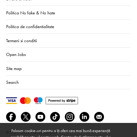
Politica No fake & No hate
Politica de confidentialitate
Termeni si conditii
Open Jobs
Site map
Search
Folosim cookie-uri pentru a îți oferi cea mai bună experiență
© 2024–2026
We Are Mono srl