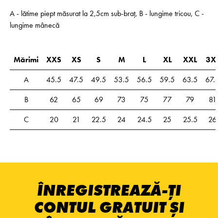
A - lătime piept măsurat la 2,5cm sub-braț, B - lungime tricou, C -
lungime mânecă
Mărimi
XXS
XS
S
M
L
XL
XXL
3X
A
45.5
47.5
49.5
53.5
56.5
59.5
63.5
67.
B
62
65
69
73
75
77
79
81
C
20
21
22.5
24
24.5
25
25.5
26
ÎNREGISTREAZĂ-ȚI
CONTUL GRATUIT ȘI