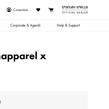
Conectare
Corporate & Agenții
Help & Support
napparel x
l