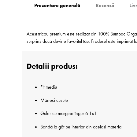
Prezentare generală
Recenzii
Liv
Acest tricou premium este realizat din 100% Bumbac Organic
surprins dacă devine favoritul tău. Produsul este imprimat
Detalii produs:
Fit mediu
Măneci cusute
Guler cu margine îngustă 1x1
Bandă la gât pe interior din același material