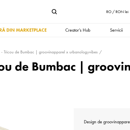
RO / RON lei
Ă DIN MARKETPLACE
Creator’s Hub
Servicii
 - Tricou de Bumbac | groovinapparel x urbanologyvibes
cou de Bumbac | groovi
Design de
groovinappare