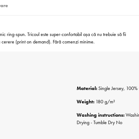
rare
 ring-spun. Tricoul este super-confortabil așa că nu trebuie să fii
 la cerere (print on demand). Fără comenzi minime.
Material:
Single Jersey, 100% 
Weight:
180 g/m²
Washing instructions:
Washing
Drying - Tumble Dry No