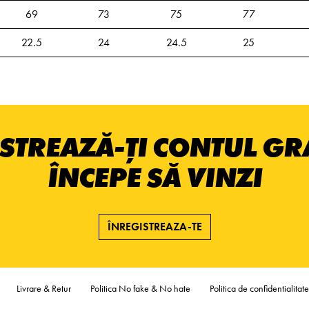
69
73
75
77
22.5
24
24.5
25
STREAZĂ-ȚI CONTUL GRA
ÎNCEPE SĂ VINZI
ÎNREGISTREAZA-TE
Livrare & Retur
Politica No fake & No hate
Politica de confidentialitate