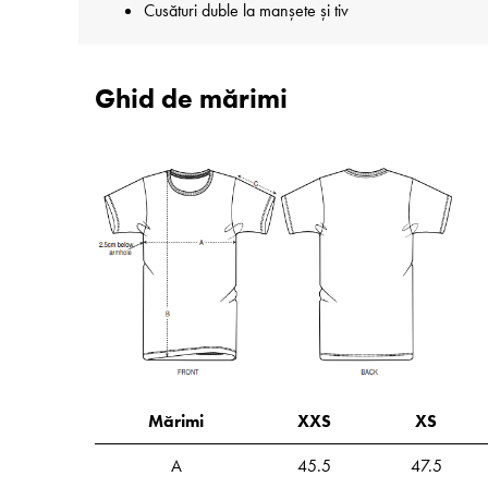
Cusături duble la manșete și tiv
Ghid de mărimi
Mărimi
XXS
XS
A
45.5
47.5