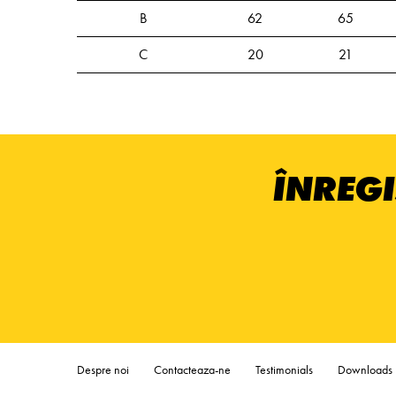
B
62
65
C
20
21
ÎNREGI
Despre noi
Contacteaza-ne
Testimonials
Downloads