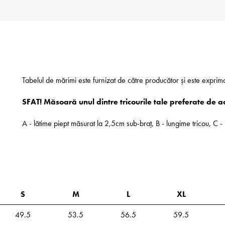
Tabelul de mărimi este furnizat de către producător și este exprim
SFAT! Măsoară unul dintre tricourile tale preferate de a
A - lătime piept măsurat la 2,5cm sub-braț, B - lungime tricou, C
S
M
L
XL
49.5
53.5
56.5
59.5