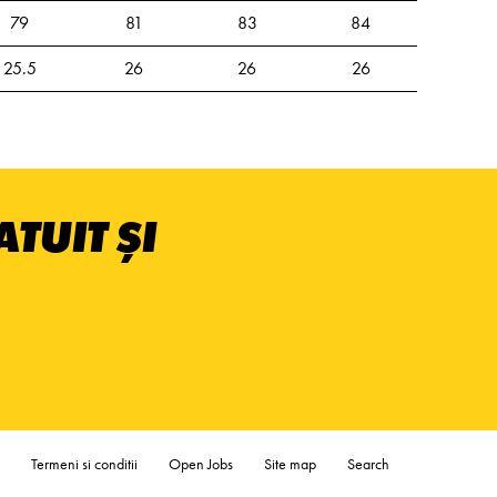
79
81
83
84
25.5
26
26
26
TUIT ȘI
Termeni si conditii
Open Jobs
Site map
Search