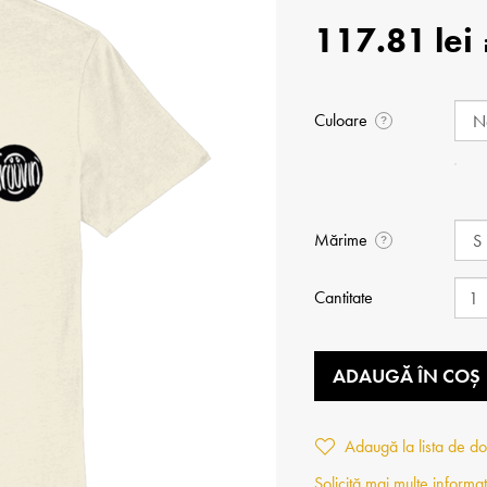
117.81 lei
Culoare
?
Mărime
?
Cantitate
ADAUGĂ ÎN COȘ
Adaugă la lista de do
Solicită mai multe informaț