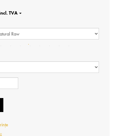
rințe
ii