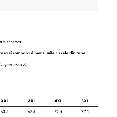
at în centimetri.
casă și compară dimensiunile cu cele din tabel.
 - lungime mânecă
XXL
3XL
4XL
5XL
63.5
67.5
72.5
77.5