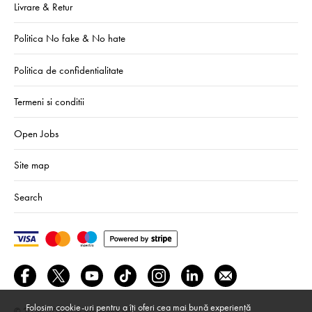
Livrare & Retur
Politica No fake & No hate
Politica de confidentialitate
Termeni si conditii
Open Jobs
Site map
Search
Folosim cookie-uri pentru a îți oferi cea mai bună experiență
© 2024–2026
We Are Mono srl