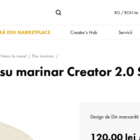
RO / RON lei
Ă DIN MARKETPLACE
Creator’s Hub
Servicii
Vreau la mare! | Pisu marinar
isu marinar Creator 2.0
Design de
Din mansardă 
120.00 lei