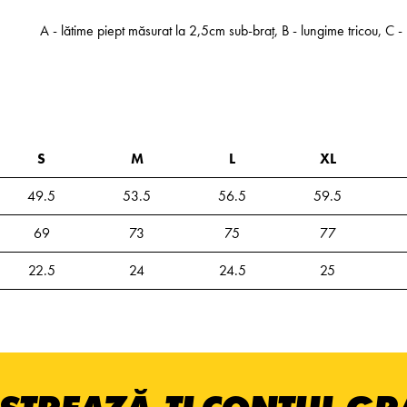
A - lătime piept măsurat la 2,5cm sub-braț, B - lungime tricou, C
S
M
L
XL
49.5
53.5
56.5
59.5
69
73
75
77
22.5
24
24.5
25