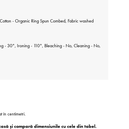
Cotton - Organic Ring Spun Combed, Fabric washed
 - 30°, Ironing - 110°, Bleaching - No, Cleaning - No,
at în centimetri.
casă și compară dimensiunile cu cele din tabel.