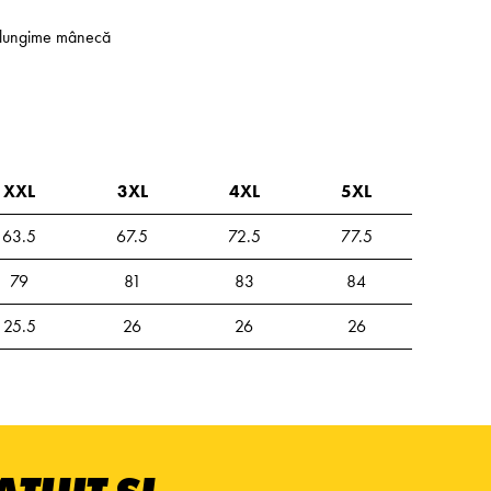
 - lungime mânecă
XXL
3XL
4XL
5XL
63.5
67.5
72.5
77.5
79
81
83
84
25.5
26
26
26