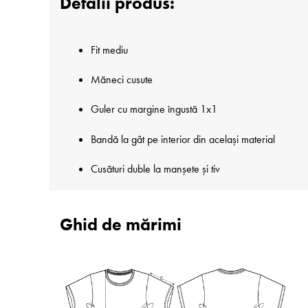
Detalii produs:
Fit mediu
Măneci cusute
Guler cu margine îngustă 1x1
Bandă la gât pe interior din același material
Cusături duble la manșete și tiv
Ghid de mărimi