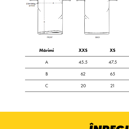
Mărimi
XXS
XS
A
45.5
47.5
B
62
65
C
20
21