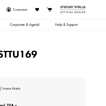
Conectare
Corporate & Agenții
Help & Support
 STTU169
| Ivona Maris