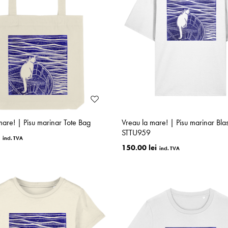
mare! | Pisu marinar Tote Bag
Vreau la mare! | Pisu marinar Bla
STTU959
150.00 lei