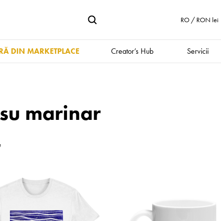
RO / RON lei
Ă DIN MARKETPLACE
Creator’s Hub
Servicii
isu marinar
e