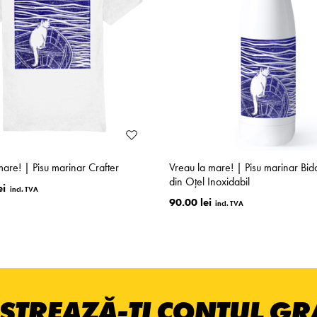
mare! | Pisu marinar Crafter
Vreau la mare! | Pisu marinar Bid
din Oțel Inoxidabil
ei
90.00 lei
STREAZĂ-ȚI CONTUL GRA