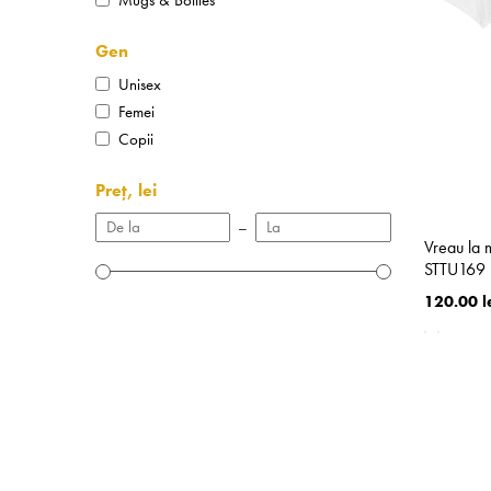
Gen
Unisex
Femei
Copii
Preț, lei
–
Vreau la 
STTU169
120.00 l