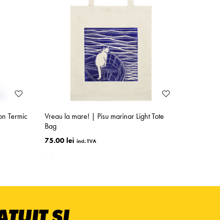
on Termic
Vreau la mare! | Pisu marinar Light Tote
Bag
75.00 lei
TUIT ȘI