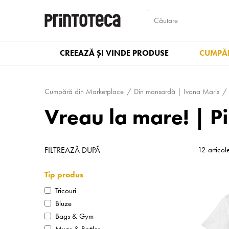
CREEAZĂ ȘI VINDE PRODUSE
CUMPĂR
Cumpără din Marketplace
Din mansardă | Ivona Maris
Vreau la mare! | P
FILTREAZĂ DUPĂ
12 articol
Tip produs
Tricouri
Bluze
Bags & Gym
Mugs & Bottles