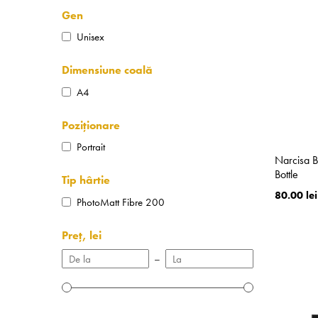
Gen
Unisex
Dimensiune coală
A4
Poziționare
Portrait
Narcisa B
Bottle
Tip hârtie
80.00 lei
PhotoMatt Fibre 200
Preț, lei
–