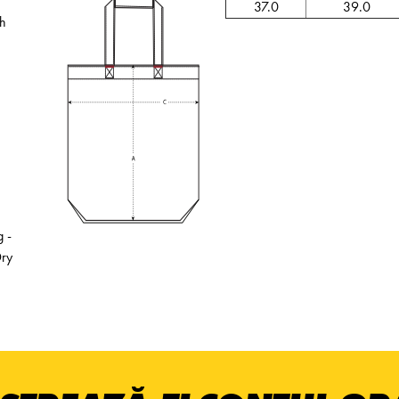
37.0
39.0
sh
 -
Dry