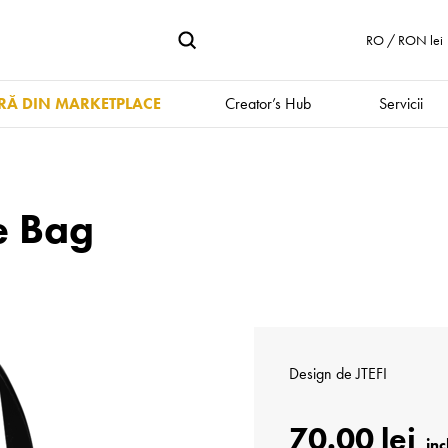
RO / RON lei
Ă DIN MARKETPLACE
Creator’s Hub
Servicii
e Bag
Design de
JTEFI
70.00 lei