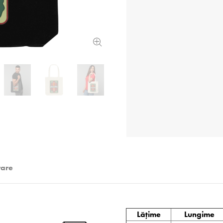
rare
Lățime
Lungime