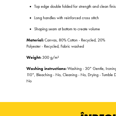
Top edge double folded for strength and clean fini
Long handles with reinforced cross stitch
Shaping seam at bottom to create volume
Material:
Canvas, 80% Cotton - Recycled, 20%
Polyester - Recycled, Fabric washed
Weight:
300 g/m²
Washing instructions:
Washing - 30° Gentle, Ironing
110°, Bleaching - No, Cleaning - No, Drying - Tumble 
No