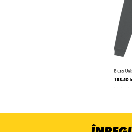
Bluza Uni
188.50 l
ÎNREGI