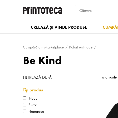
CREEAZĂ ȘI VINDE PRODUSE
CUMPĂR
Cumpără din Marketplace
KolorFunImage
Be Kind
FILTREAZĂ DUPĂ
6 articole
Tip produs
Tricouri
Bluze
Hanorace