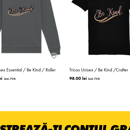
sex Essential / Be Kind / Roller
Tricou Unisex / Be Kind /Crafter
ei
98.00 lei
STREAZĂ-ȚI CONTUL GRA