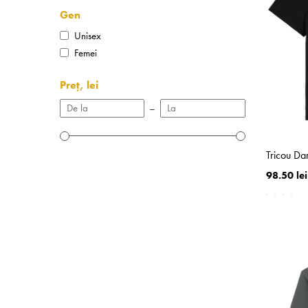
Gen
Unisex
Femei
Preț, lei
–
Tricou Da
98.50 lei