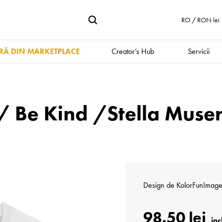
RO / RON lei
Ă DIN MARKETPLACE
Creator’s Hub
Servicii
/ Be Kind /Stella Muse
Design de
KolorFunImag
98.50 lei