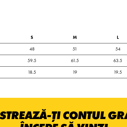
S
M
L
48
51
54
59.5
61.5
63.5
18.5
19
19.5
STREAZĂ-ȚI CONTUL GRA