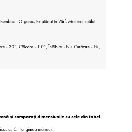
umbac - Organic, Pieptănat în Vârf, Material spălat
re - 30°, Călcare - 110°, Înălbire - Nu, Curățare - Nu,
acasă și comparați dimensiunile cu cele din tabel.
ricoului, C - lungimea mânecii