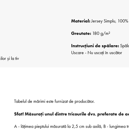
Material:
Jersey Simplu, 100% B
Greutate:
180 g/m²
Instrucțiuni de spălare:
Spăla
Uscare - Nu uscați în uscător
r și la tiv
Tabelul de mărimi este furnizat de producător.
Sfat! Măsurați unul dintre tricourile dvs. preferate de 
A - lățimea pieptului măsurată la 2,5 cm sub axilă, B - lungimea t