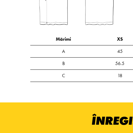
Mărimi
XS
A
45
B
56.5
C
18
ÎNREGI