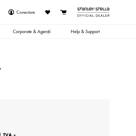
Conectare
Corporate & Agenții
Help & Support
r
e