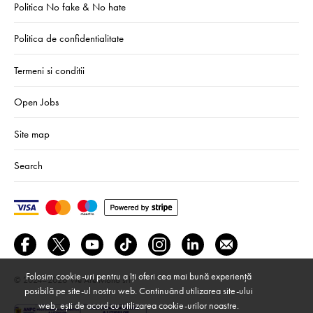
Politica No fake & No hate
Politica de confidentialitate
Termeni si conditii
Open Jobs
Site map
Search
Folosim cookie-uri pentru a îți oferi cea mai bună experiență
© 2024–2026
We Are Mono srl
posibilă pe site-ul nostru web. Continuând utilizarea site-ului
web, ești de acord cu utilizarea cookie-urilor noastre.