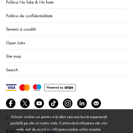
Politica No fake & No hate
Politica de confidentialitate
Termeni si conditii
Open Jobs
Site map
Search
Folosim cookie-uri pentru a îți oferi cea mai bună experiență
© 2024–2026
We Are Mono srl
posibilă pe site-ul nostru web. Continuând utilizarea site-ului
web, ești de acord cu utilizarea cookie-urilor noastre.