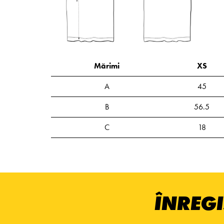
Mărimi
XS
A
45
B
56.5
C
18
ÎNREGI