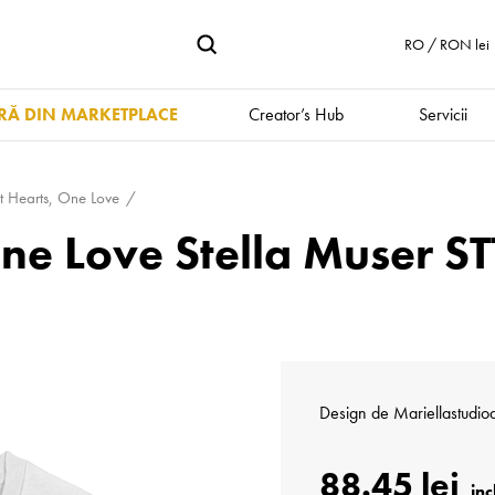
RO / RON lei
Ă DIN MARKETPLACE
Creator’s Hub
Servicii
nt Hearts, One Love
One Love Stella Muser 
Design de
Mari­el­las­tudi­
88.45 lei