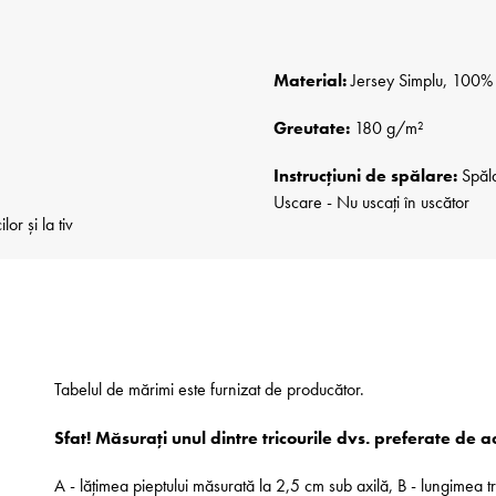
Material:
Jersey Simplu, 100% B
Greutate:
180 g/m²
Instrucțiuni de spălare:
Spăla
Uscare - Nu uscați în uscător
r și la tiv
Tabelul de mărimi este furnizat de producător.
Sfat! Măsurați unul dintre tricourile dvs. preferate de 
A - lățimea pieptului măsurată la 2,5 cm sub axilă, B - lungimea t