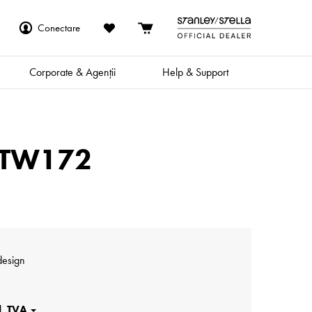
Conectare
Corporate & Agenții
Help & Support
STTW172
odesign