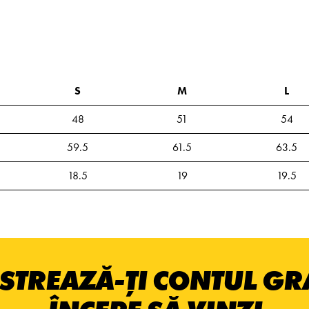
S
M
L
48
51
54
59.5
61.5
63.5
18.5
19
19.5
STREAZĂ-ȚI CONTUL GRA