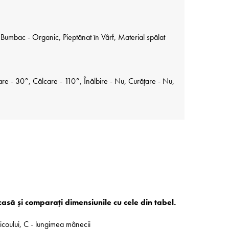
umbac - Organic, Pieptănat în Vârf, Material spălat
re - 30°, Călcare - 110°, Înălbire - Nu, Curățare - Nu,
acasă și comparați dimensiunile cu cele din tabel.
ricoului, C - lungimea mânecii