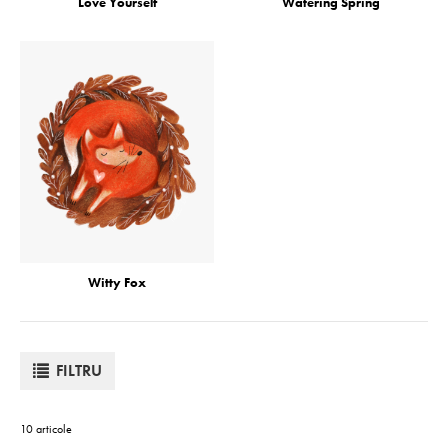
Love Yourself
Watering Spring
Witty Fox
FILTRU
10 articole