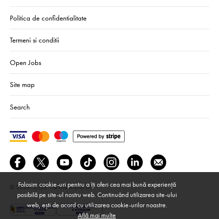
Politica de confidentialitate
Termeni si conditii
Open Jobs
Site map
Search
Folosim cookie-uri pentru a îți oferi cea mai bună experiență
© 2024–2026
We Are Mono srl
posibilă pe site-ul nostru web. Continuând utilizarea site-ului
web, ești de acord cu utilizarea cookie-urilor noastre.
Află mai multe