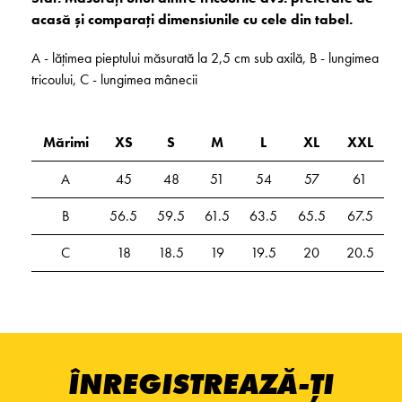
acasă și comparați dimensiunile cu cele din tabel.
A - lățimea pieptului măsurată la 2,5 cm sub axilă, B - lungimea
tricoului, C - lungimea mânecii
Mărimi
XS
S
M
L
XL
XXL
A
45
48
51
54
57
61
B
56.5
59.5
61.5
63.5
65.5
67.5
C
18
18.5
19
19.5
20
20.5
ÎNREGISTREAZĂ-ȚI