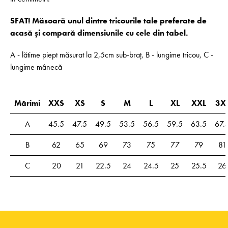
SFAT! Măsoară unul dintre tricourile tale preferate de
acasă și compară dimensiunile cu cele din tabel.
A - lătime piept măsurat la 2,5cm sub-braț, B - lungime tricou, C -
lungime mânecă
Mărimi
XXS
XS
S
M
L
XL
XXL
3X
A
45.5
47.5
49.5
53.5
56.5
59.5
63.5
67.
B
62
65
69
73
75
77
79
81
C
20
21
22.5
24
24.5
25
25.5
26