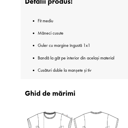
Detalii produs:
Fit mediu
Măneci cusute
Guler cu margine îngustă 1x1
Bandă la gât pe interior din același material
Cusături duble la manșete și tiv
Ghid de mărimi