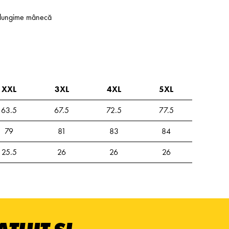
 - lungime mânecă
XXL
3XL
4XL
5XL
63.5
67.5
72.5
77.5
79
81
83
84
25.5
26
26
26