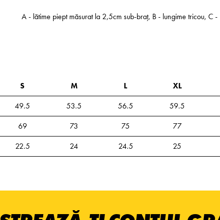
A - lătime piept măsurat la 2,5cm sub-braț, B - lungime tricou, C
S
M
L
XL
49.5
53.5
56.5
59.5
69
73
75
77
22.5
24
24.5
25