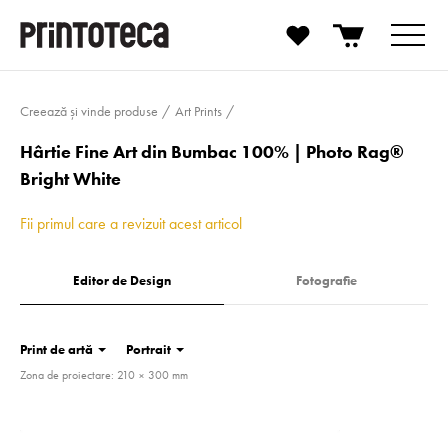
Creează și vinde produse
Art Prints
Hârtie Fine Art din Bumbac 100% | Photo Rag®
Bright White
Fii primul care a revizuit acest articol
Editor de Design
Fotografie
Print de artă
Portrait
Zona de proiectare: 210 × 300 mm