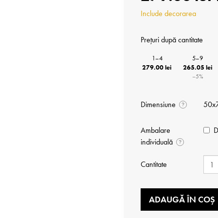
Include decorarea
Prețuri după cantitate
1–4
5–9
279.00 lei
265.05 lei
−5%
Dimensiune
50x
?
Ambalare
D
individuală
?
Cantitate
ADAUGĂ ÎN COȘ