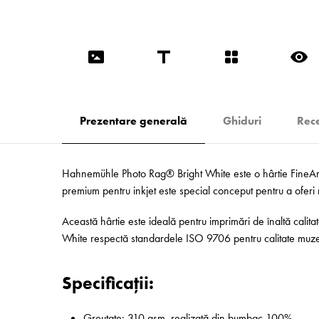
Prezentare generală
Ghiduri
Rece
Hahnemühle Photo Rag® Bright White este o hârtie FineArt di
premium pentru inkjet este special conceput pentru a oferi rez
Această hârtie este ideală pentru imprimări de înaltă calitat
White respectă standardele ISO 9706 pentru calitate muzeală
Specificații:
Greutate: 310 gsm, realizată din bumbac 100%