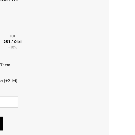
10+
251.10 lei
−10%
70 cm
a (+⁠3 lei)