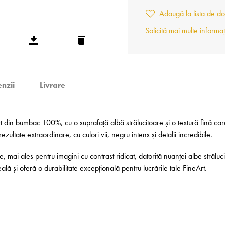
Adaugă la lista de do
Solicită mai multe informaț
nzii
Livrare
n bumbac 100%, cu o suprafață albă strălucitoare și o textură fină caracte
ultate extraordinare, cu culori vii, negru intens și detalii incredibile.
e, mai ales pentru imagini cu contrast ridicat, datorită nuanței albe străluc
 și oferă o durabilitate excepțională pentru lucrările tale FineArt.