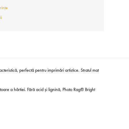
rințe
ii
ristică, perfectă pentru imprimări artistice. Stratul mat
itoare a hârtiei. Fără acid și lignină, Photo Rag® Bright