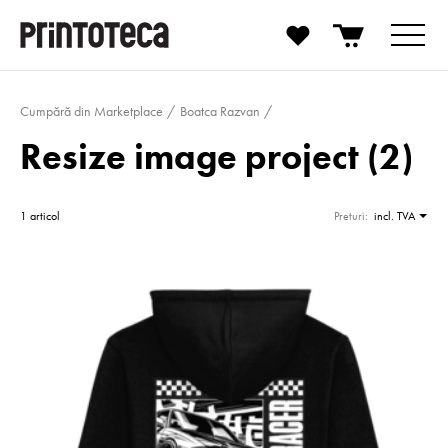
Cumpără din Marketplace
Boatca Razvan
Resize image project (2)
1 articol
Preturi:
incl. TVA