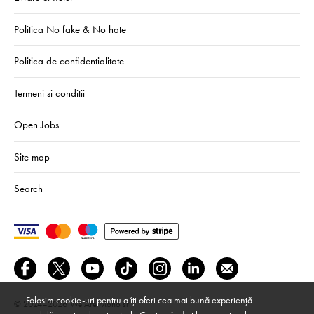
Politica No fake & No hate
Politica de confidentialitate
Termeni si conditii
Open Jobs
Site map
Search
Folosim cookie-uri pentru a îți oferi cea mai bună experiență
© 2024–2026
We Are Mono srl