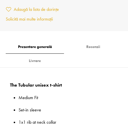
Adaugă la lista de dorințe
Solicită mai multe informații
Prezentare generală
Recenzii
Livrare
The Tubular unisex t-shirt
Medium Fit
Set-in sleeve
1x1 rib at neck collar