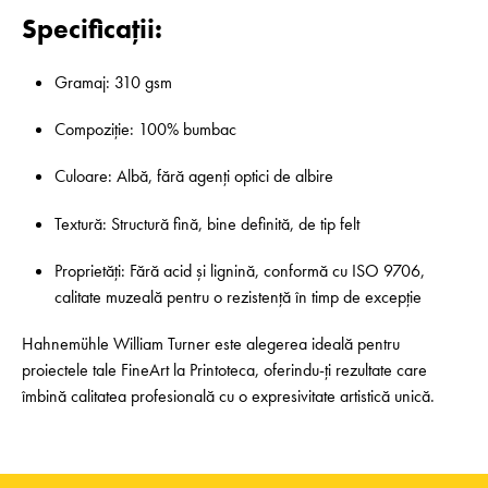
Specificații:
Gramaj: 310 gsm
Compoziție: 100% bumbac
Culoare: Albă, fără agenți optici de albire
Textură: Structură fină, bine definită, de tip felt
Proprietăți: Fără acid și lignină, conformă cu ISO 9706,
calitate muzeală pentru o rezistență în timp de excepție
Hahnemühle William Turner este alegerea ideală pentru
proiectele tale FineArt la Printoteca, oferindu-ți rezultate care
îmbină calitatea profesională cu o expresivitate artistică unică.