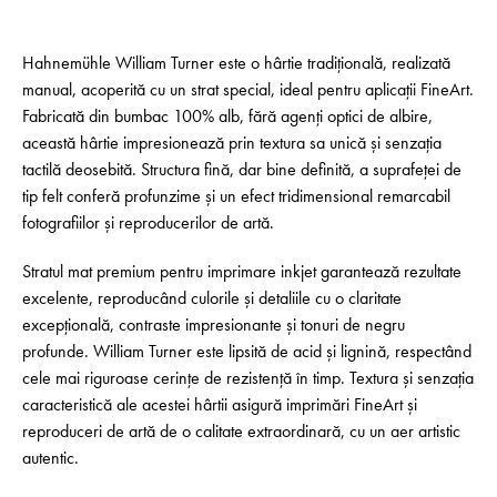
Hahnemühle William Turner este o hârtie tradițională, realizată
manual, acoperită cu un strat special, ideal pentru aplicații FineArt.
Fabricată din bumbac 100% alb, fără agenți optici de albire,
această hârtie impresionează prin textura sa unică și senzația
tactilă deosebită. Structura fină, dar bine definită, a suprafeței de
tip felt conferă profunzime și un efect tridimensional remarcabil
fotografiilor și reproducerilor de artă.
Stratul mat premium pentru imprimare inkjet garantează rezultate
excelente, reproducând culorile și detaliile cu o claritate
excepțională, contraste impresionante și tonuri de negru
profunde. William Turner este lipsită de acid și lignină, respectând
cele mai riguroase cerințe de rezistență în timp. Textura și senzația
caracteristică ale acestei hârtii asigură imprimări FineArt și
reproduceri de artă de o calitate extraordinară, cu un aer artistic
autentic.