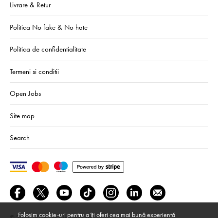
Livrare & Retur
Politica No fake & No hate
Politica de confidentialitate
Termeni si conditii
Open Jobs
Site map
Search
Folosim cookie-uri pentru a îți oferi cea mai bună experiență
© 2024–2026
We Are Mono srl