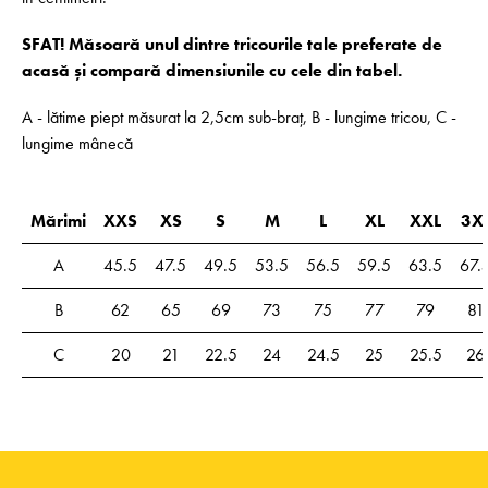
SFAT! Măsoară unul dintre tricourile tale preferate de
acasă și compară dimensiunile cu cele din tabel.
A - lătime piept măsurat la 2,5cm sub-braț, B - lungime tricou, C -
lungime mânecă
Mărimi
XXS
XS
S
M
L
XL
XXL
3X
A
45.5
47.5
49.5
53.5
56.5
59.5
63.5
67.
B
62
65
69
73
75
77
79
81
C
20
21
22.5
24
24.5
25
25.5
26