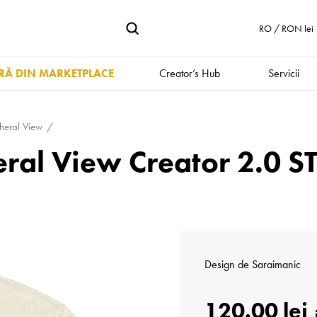
RO / RON lei
Ă DIN MARKETPLACE
Creator’s Hub
Servicii
heral View
eral View Creator 2.0 
Design de
Saraimanic
120.00 lei