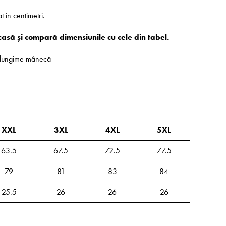
at în centimetri.
casă și compară dimensiunile cu cele din tabel.
 - lungime mânecă
XXL
3XL
4XL
5XL
63.5
67.5
72.5
77.5
79
81
83
84
25.5
26
26
26