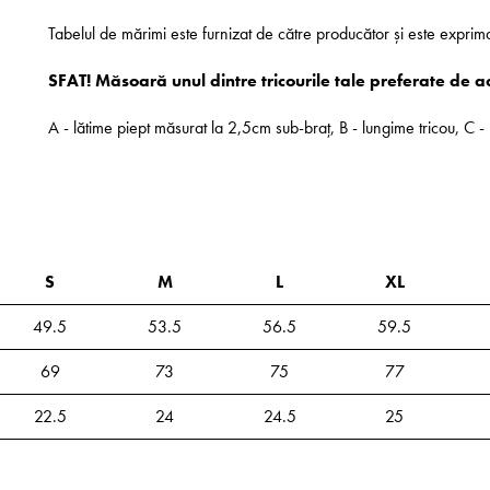
Tabelul de mărimi este furnizat de către producător și este exprim
SFAT! Măsoară unul dintre tricourile tale preferate de a
A - lătime piept măsurat la 2,5cm sub-braț, B - lungime tricou, C
S
M
L
XL
49.5
53.5
56.5
59.5
69
73
75
77
22.5
24
24.5
25