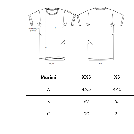
Mărimi
XXS
XS
A
45.5
47.5
B
62
65
C
20
21