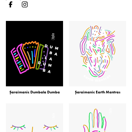
Șaraimanic Dumbala Dumba
Șaraimanic Earth Mantras