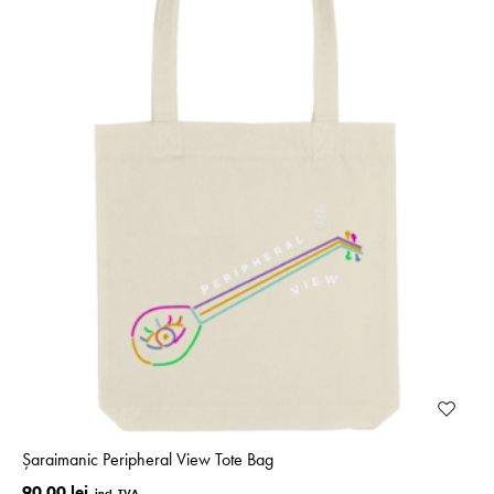
Șaraimanic Peripheral View Tote Bag
90.00 lei