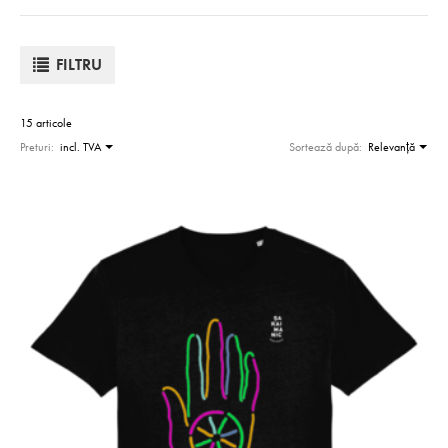
FILTRU
15 articole
Preturi:
incl. TVA
Sortează după:
Relevanţă