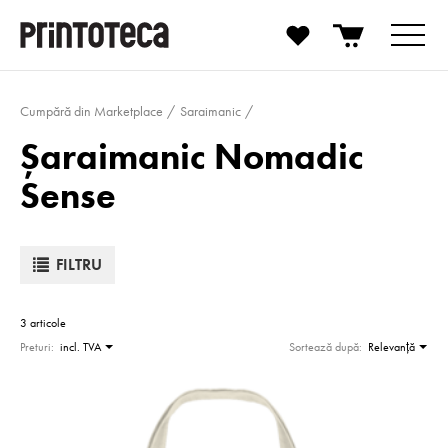
Cumpără din Marketplace
Saraimanic
Șaraimanic Nomadic
Sense
FILTRU
3 articole
Preturi:
incl. TVA
Sortează după:
Relevanţă