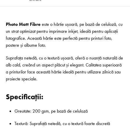
Photo Matt Fibre
este o hârtie ușoară, pe bază de celuloză, cu
un strat optimizat pentru imprimare inkjet, ideală pentru aplicații
fotografice. Această hârtie este perfectă pentru printuri foto,
postere și albume foto.
Suprafața netedă, cu o textură ușoară, oferă o nuanță naturală de
alb cald, creând un aspect plăcut și elegant. Calitatea superioară
a printurilor face această hârtie ideală pentru utilizare zilnică sau
proiecte speciale.
Specificații:
Greutate: 200 gsm, pe bază de celuloză
Textură: Suprafață netedă, cu o textură foarte discretă