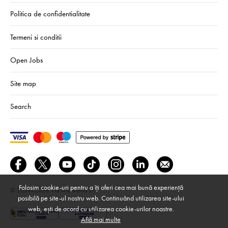
Politica de confidentialitate
Termeni si conditii
Open Jobs
Site map
Search
Folosim cookie-uri pentru a îți oferi cea mai bună experiență
© 2024–2026
We Are Mono srl
posibilă pe site-ul nostru web. Continuând utilizarea site-ului
web, ești de acord cu utilizarea cookie-urilor noastre.
Află mai multe