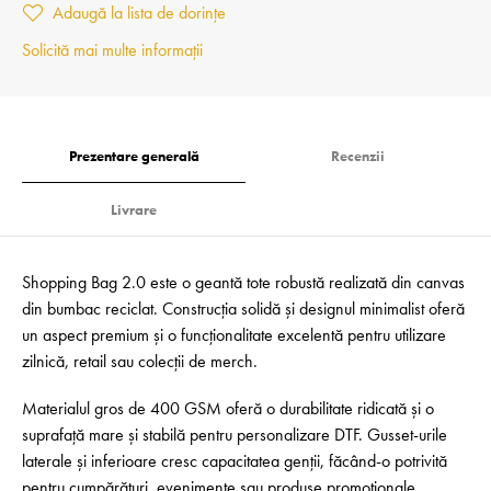
Adaugă la lista de dorințe
Solicită mai multe informații
Prezentare generală
Recenzii
Livrare
Shopping Bag 2.0 este o geantă tote robustă realizată din canvas
din bumbac reciclat. Construcția solidă și designul minimalist oferă
un aspect premium și o funcționalitate excelentă pentru utilizare
zilnică, retail sau colecții de merch.
Materialul gros de 400 GSM oferă o durabilitate ridicată și o
suprafață mare și stabilă pentru personalizare DTF. Gusset-urile
laterale și inferioare cresc capacitatea genții, făcând-o potrivită
pentru cumpărături, evenimente sau produse promoționale.