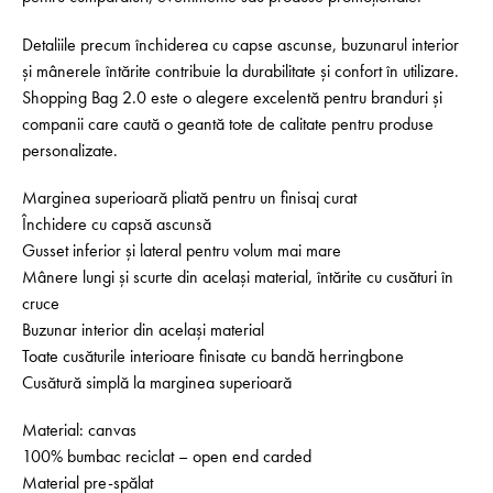
Detaliile precum închiderea cu capse ascunse, buzunarul interior
și mânerele întărite contribuie la durabilitate și confort în utilizare.
Shopping Bag 2.0 este o alegere excelentă pentru branduri și
companii care caută o geantă tote de calitate pentru produse
personalizate.
Marginea superioară pliată pentru un finisaj curat
Închidere cu capsă ascunsă
Gusset inferior și lateral pentru volum mai mare
Mânere lungi și scurte din același material, întărite cu cusături în
cruce
Buzunar interior din același material
Toate cusăturile interioare finisate cu bandă herringbone
Cusătură simplă la marginea superioară
Material: canvas
100% bumbac reciclat – open end carded
Material pre-spălat