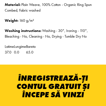
Material:
Plain Weave, 100% Cotton - Organic Ring Spun
Combed, Fabric washed
Weight:
160 g/m²
Washing instructions:
Washing - 30°, Ironing - 110°,
Bleaching - No, Cleaning - No, Drying - Tumble Dry No
Latime
Lungime
Bareta
37.0
0.0
65.0
ÎNREGISTREAZĂ-ȚI
CONTUL GRATUIT ȘI
ÎNCEPE SĂ VINZI