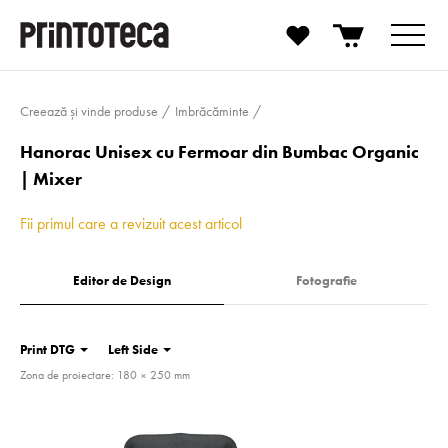
Creează și vinde produse
Imbrăcăminte
Hanorac Unisex cu Fermoar din Bumbac Organic
| Mixer
Fii primul care a revizuit acest articol
Editor de Design
Fotografie
Print DTG
Left Side
Zona de proiectare: 180 × 250 mm