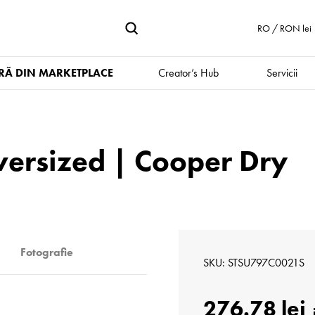
RO / RON lei
Ă DIN MARKETPLACE
Creator’s Hub
Servicii
ersized | Cooper Dry
Fotografie
SKU
STSU797C0021S
276.78 lei