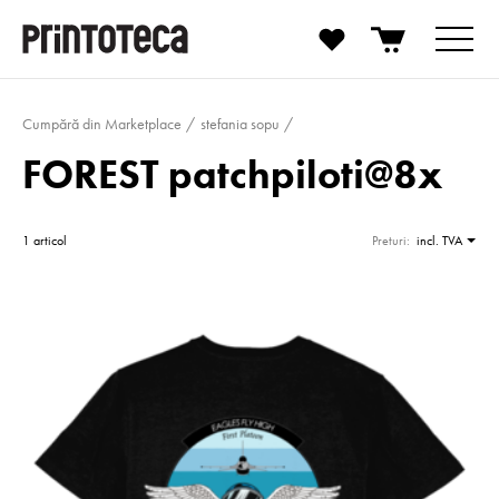
Cumpără din Marketplace
stefania sopu
FOREST patchpiloti@8x
1 articol
Preturi:
incl. TVA