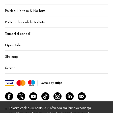
Politica No fake & No hate
Politica de confidentialitate
Termeni si conditii
Open Jobs
Site map
Search
Folosim cookie-uri pentru a îți oferi cea mai bună experiență
© 2024–2026
We Are Mono srl