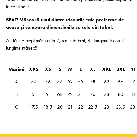
în centimetri.
SFAT! Măsoară unul dintre tricourile tale preferate de
acasă și compară dimensiunile cu cele din tabel.
A - lătime piept măsurat la 2,5cm sub-braț, B - lungime tricou, C -
lungime mânecă
Mărimi
XXS
XS
S
M
L
XL
XXL
3XL
4X
A
44
46
48
52
55
58
62
66
71
B
61
64
68
72
74
76
78
80
8
C
17.5
18.5
20
21
22
22.5
23
23.5
23.