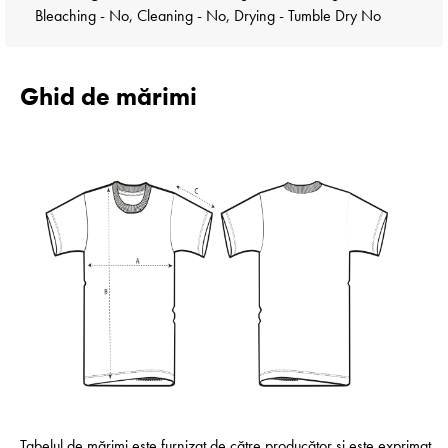
Bleaching - No, Cleaning - No, Drying - Tumble Dry No
Ghid de mărimi
Tabelul de mărimi este furnizat de către producător și este exprimat