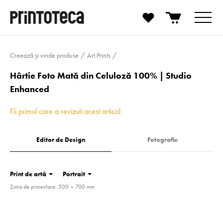
Creează și vinde produse
Art Prints
Hârtie Foto Mată din Celuloză 100% | Studio
Enhanced
Fii primul care a revizuit acest articol
Editor de Design
Fotografie
Print de artă
Portrait
Zona de proiectare: 500 × 700 mm