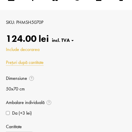
SKU
PHMSH5070P
124.00 lei
Include decorarea
Prețuri după cantitate
Dimensiune
?
50x70 cm
Ambalare individuală
?
Da (+⁠3 lei)
Cantitate