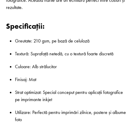
fotografice. Această hârtie are un echilibru perfect între costuri și
rezultate.
Specificații:
Greutate: 210 gsm, pe bază de celuloză
Textură: Suprafață netedă, cu o textură foarte discretă
Culoare: Alb strălucitor
Finisaj: Mat
Strat optimizat: Special conceput pentru aplicații fotografice
pe imprimante inkjet
Utilizare: Perfectă pentru imprimări zilnice, postere și albume
foto