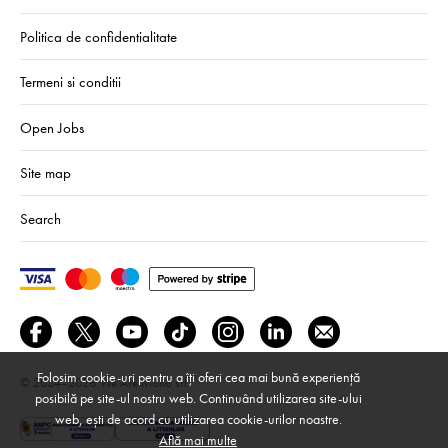
Politica de confidentialitate
Termeni si conditii
Open Jobs
Site map
Search
Folosim cookie-uri pentru a îți oferi cea mai bună experiență
© 2024–2026
We Are Mono srl
posibilă pe site-ul nostru web. Continuând utilizarea site-ului
web, ești de acord cu utilizarea cookie-urilor noastre.
Află mai multe