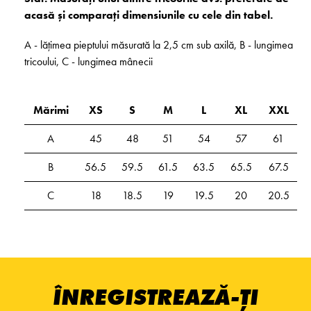
acasă și comparați dimensiunile cu cele din tabel.
A - lățimea pieptului măsurată la 2,5 cm sub axilă, B - lungimea
tricoului, C - lungimea mânecii
Mărimi
XS
S
M
L
XL
XXL
A
45
48
51
54
57
61
B
56.5
59.5
61.5
63.5
65.5
67.5
C
18
18.5
19
19.5
20
20.5
ÎNREGISTREAZĂ-ȚI