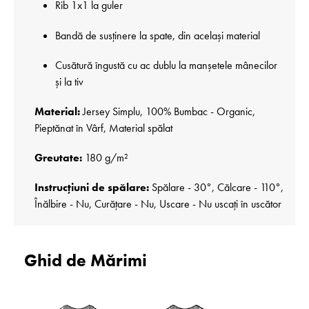
Rib 1x1 la guler
Bandă de susținere la spate, din același material
Cusătură îngustă cu ac dublu la manșetele mânecilor
și la tiv
Material:
Jersey Simplu, 100% Bumbac - Organic,
Pieptănat în Vârf, Material spălat
Greutate:
180 g/m²
Instrucțiuni de spălare:
Spălare - 30°, Călcare - 110°,
Înălbire - Nu, Curățare - Nu, Uscare - Nu uscați în uscător
Ghid de Mărimi