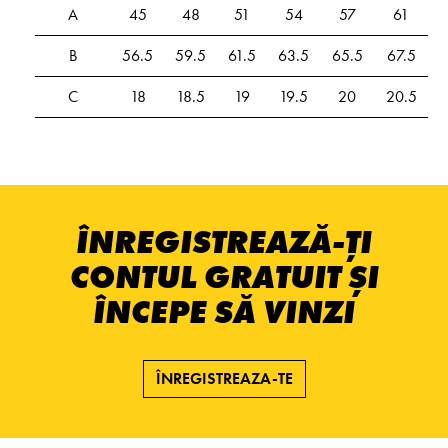
A
45
48
51
54
57
61
B
56.5
59.5
61.5
63.5
65.5
67.5
C
18
18.5
19
19.5
20
20.5
ÎNREGISTREAZĂ-ȚI
CONTUL GRATUIT ȘI
ÎNCEPE SĂ VINZI
ÎNREGISTREAZA-TE