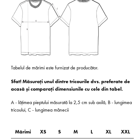
Tabelul de mărimi este furnizat de producător.
Sfat! Măsurați unul dintre tricourile dvs. preferate de
acasă și comparați dimensiunile cu cele din tabel.
A - lățimea pieptului măsurată la 2,5 cm sub axilă, B - lungimea
tricoului, C - lungimea mânecii
Mărimi
XS
S
M
L
XL
XXL